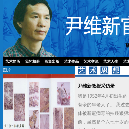
艺术简历
我的相册
画集出版
艺术作品
艺术交流
艺术人生
艺
图片
尹维新教授采访录
我是1952年4月初出生
有余的年老人了。 我过
体被新冠病毒的摧残狠狠
前，虽然是个六七十岁的